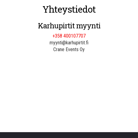
Yhteystiedot
Karhupirtit myynti
+358 400107707
myynti@karhupirtit.fi
Crane Events Oy