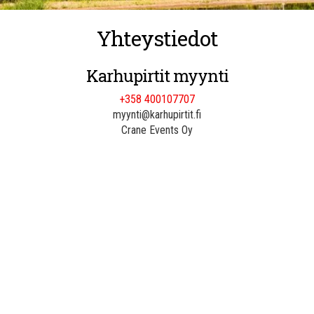
Yhteystiedot
Karhupirtit myynti
+358 400107707
myynti@karhupirtit.fi
Crane Events Oy