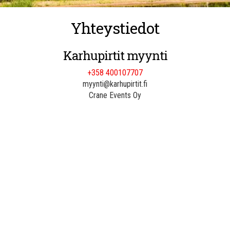
Yhteystiedot
Karhupirtit myynti
+358 400107707
myynti@karhupirtit.fi
Crane Events Oy