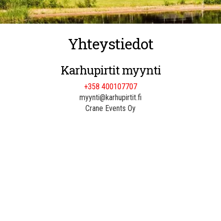
Yhteystiedot
Karhupirtit myynti
+358 400107707
myynti@karhupirtit.fi
Crane Events Oy