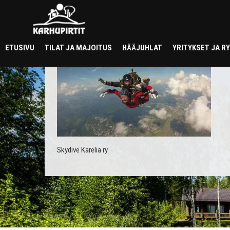
tandem
ETUSIVU
TILAT JA MAJOITUS
HÄÄJUHLAT
YRITYKSET JA 
Skydive Karelia ry