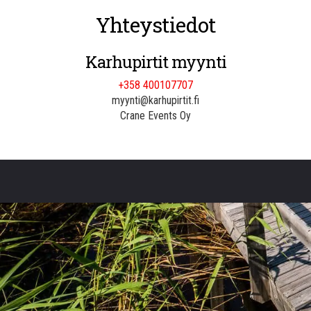
Yhteystiedot
Karhupirtit myynti
+358 400107707
myynti@karhupirtit.fi
Crane Events Oy