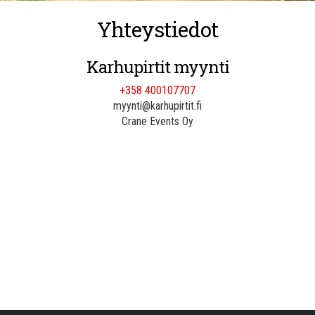
Yhteystiedot
Karhupirtit myynti
+358 400107707
myynti@karhupirtit.fi
Crane Events Oy