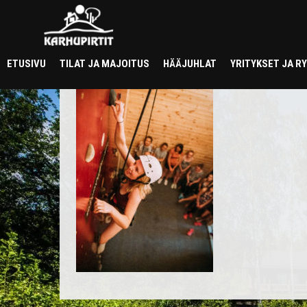
kiipeily2
ETUSIVU
TILAT JA MAJOITUS
HÄÄJUHLAT
YRITYKSET JA 