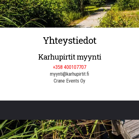
Yhteystiedot
Karhupirtit myynti
+358 400107707
myynti@karhupirtit.fi
Crane Events Oy