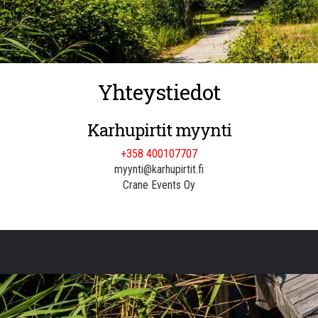
Yhteystiedot
Karhupirtit myynti
+358 400107707
myynti@karhupirtit.fi
Crane Events Oy