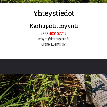
Yhteystiedot
Karhupirtit myynti
+358 400107707
myynti@karhupirtit.fi
Crane Events Oy