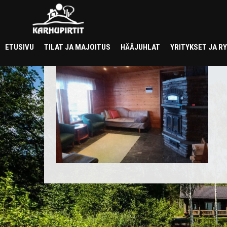
takkahuone
ETUSIVU
TILAT JA MAJOITUS
HÄÄJUHLAT
YRITYKSET JA 