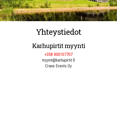
Yhteystiedot
Karhupirtit myynti
+358 400107707
myynti@karhupirtit.fi
Crane Events Oy