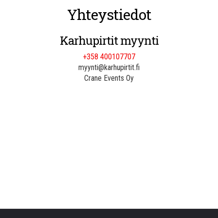
Yhteystiedot
Karhupirtit myynti
+358 400107707
myynti@karhupirtit.fi
Crane Events Oy